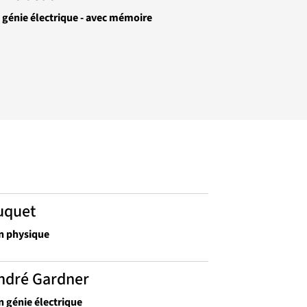
n génie électrique - avec mémoire
uquet
n physique
ndré Gardner
n génie électrique