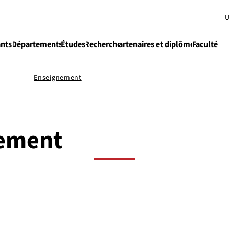
U
ants
Départements
Études
Recherche
Partenaires et diplômés
Faculté
e
Enseignement
ement