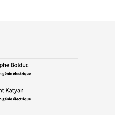
ophe Bolduc
n génie électrique
nt Katyan
n génie électrique