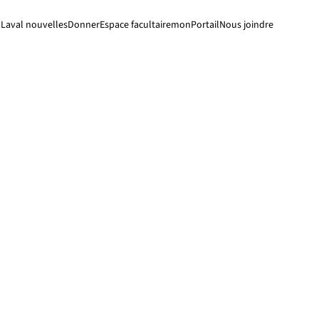
Laval nouvelles
Donner
Espace facultaire
monPortail
Nous joindre