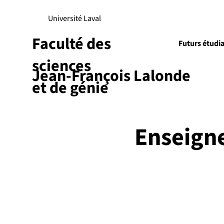
Université Laval
Faculté des
Futurs étudi
sciences
Jean-François Lalonde
Recherch
et de génie
Enseign