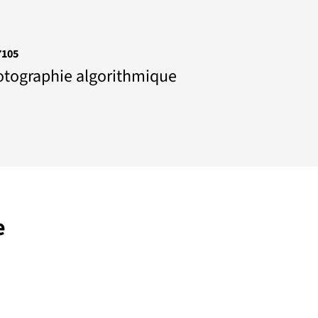
7105
tographie algorithmique
e